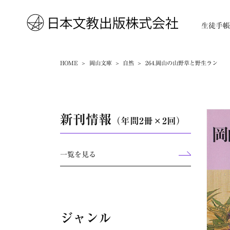
生徒手
HOME
岡山文庫
自然
264.岡山の山野草と野生ラン
新刊情報
（年間2冊×2回）
一覧を見る
ジャンル