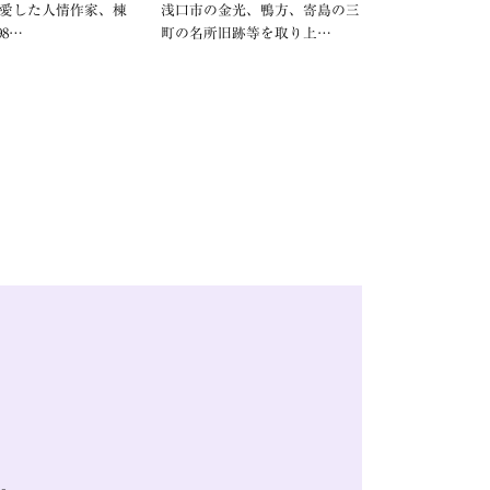
愛した人情作家、棟
浅口市の金光、鴨方、寄島の三
98…
町の名所旧跡等を取り上…
。