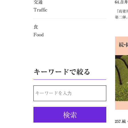
交通
64.吉
Traffic
『高梁
第二弾
食
Food
キーワードで絞る
検
索:
257