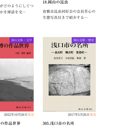
18.岡山の昆虫
がどのようにしてつ
倉敷市昆虫同好会の会員苦心の
かを挿話を交…
生態写真付きで紹介する…
岡山文庫 / 文学
岡山文庫 / 歴史
2022年10月26日
発売
2017年5月26日
発売
田博の作品世界
305.浅口市の名所