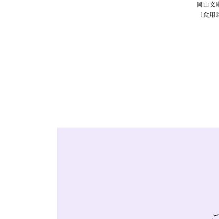
岡山文
（食用
ご