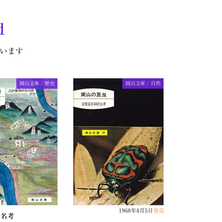
d
います
岡山文庫 / 歴史
岡山文庫 / 自然
1968年4月5日
発売
地名考