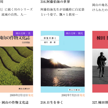
井川
316.阿藤伯海の世界
岡山の地名
川』に続く川のシリーズ
阿藤伯海先生が羽織袴に白足袋
けられたの
。流域の自然、人…
という姿で、飄々と教室…
岡山文庫 / 食
岡山文庫 / 観光
2009年2月12日
発売
2002年7月21日
発売
.続・岡山の作物文化誌
218.日生を歩く
327.棟