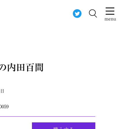
menu
山の内田百間
1日
0059