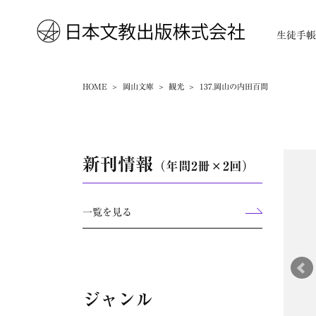
生徒手
HOME
岡山文庫
観光
137.岡山の内田百間
新刊情報
（年間2冊×2回）
一覧を見る
ジャンル