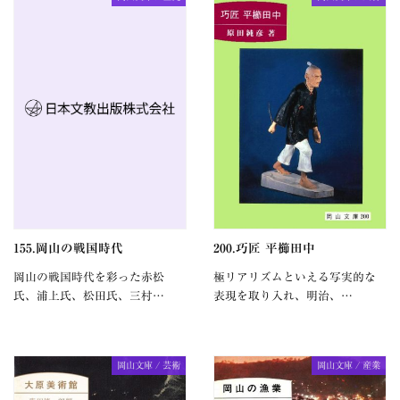
155.岡山の戦国時代
200.巧匠 平櫛田中
岡山の戦国時代を彩った赤松
極リアリズムといえる写実的な
氏、浦上氏、松田氏、三村…
表現を取り入れ、明治、…
岡山文庫 / 芸術
岡山文庫 / 産業