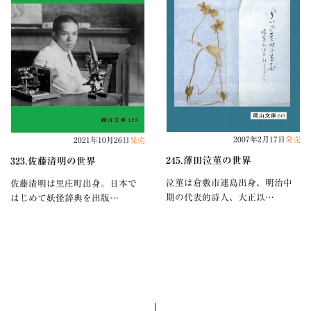
2007年2月17日
発売
2021年10月26日
発売
245.薄田泣菫の世界
323.佐藤清明の世界
泣菫は倉敷市連島出身、明治中
佐藤清明は里庄町出身。日本で
期の代表的詩人、大正以…
はじめて妖怪辞典を出版…