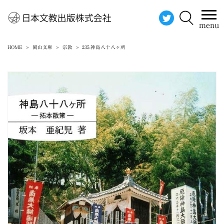
menu
HOME
岡山文庫
宗教
235.神島八十八ヶ所