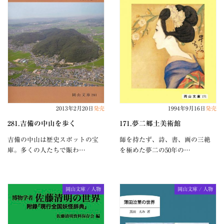
2013年2月20日
発売
1994年9月16日
発売
281.吉備の中山を歩く
171.夢二郷土美術館
吉備の中山は歴史スポットの宝
師を持たず、詩、書、画の三絶
庫。多くの人たちで賑わ…
を極めた夢二の50年の…
岡山文庫 / 人物
岡山文庫 / 人物