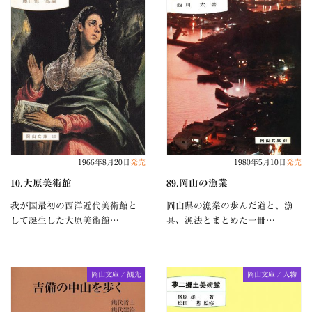
1966年8月20日
発売
1980年5月10日
発売
10.大原美術館
89.岡山の漁業
我が国最初の西洋近代美術館と
岡山県の漁業の歩んだ道と、漁
して誕生した大原美術館…
具、漁法とまとめた一冊…
岡山文庫 / 観光
岡山文庫 / 人物