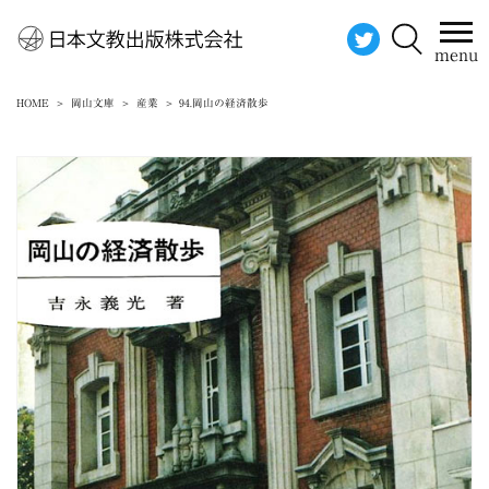
menu
HOME
岡山文庫
産業
94.岡山の経済散歩