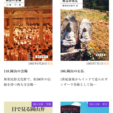
1985年9月20日
発売
1983年7月1日
発売
118.岡山の会陽
106.岡山の石仏
無形民俗文化財で、約500年の伝
1世紀前後からインドで造られガ
統を持つ西大寺会陽…
ンダーラ美術として知…
岡山文庫 / 学術
岡山文庫 / 歴史