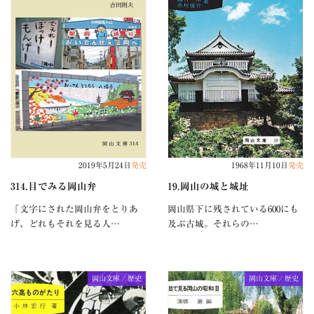
2019年5月24日
発売
1968年11月10日
発売
314.目でみる岡山弁
19.岡山の城と城址
「文字にされた岡山弁をとりあ
岡山県下に残されている600にも
げ、どれもそれを見る人…
及ぶ古城。それらの…
岡山文庫 / 歴史
岡山文庫 / 歴史