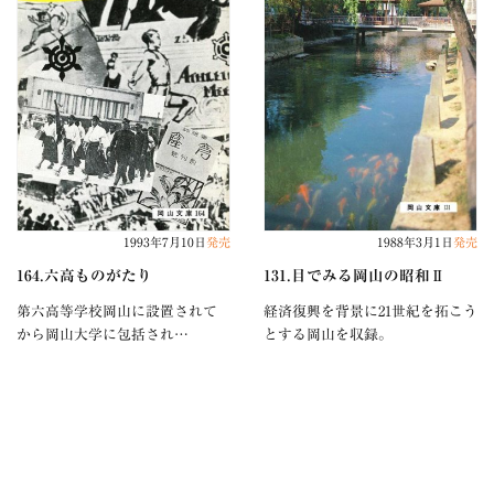
1993年7月10日
発売
1988年3月1日
発売
164.六高ものがたり
131.目でみる岡山の昭和Ⅱ
第六高等学校岡山に設置されて
経済復興を背景に21世紀を拓こう
から岡山大学に包括され…
とする岡山を収録。