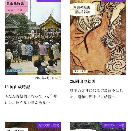
1966年7月5日
発売
26.岡山の絵画
12.岡山歳時記
県下の寺社に残る宗教画をはじ
ふだん習慣的に行っている年中
め、昭和中期までに活躍…
行事。色々な事情からな…
岡山文庫 / 歴史
岡山文庫 / 宗教