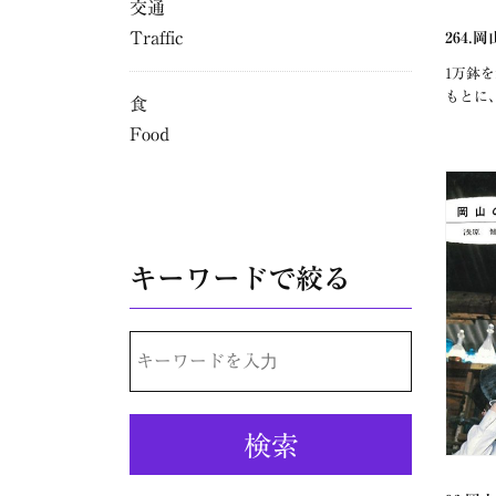
交通
Traffic
264
1万鉢
もとに
食
Food
キーワードで絞る
検
索: