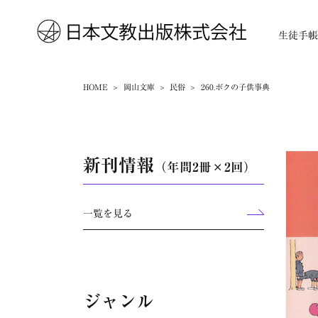
生徒手
HOME
岡山文庫
民俗
260.ボクの子供事典
新刊情報
（年間2冊×2回）
一覧を見る
ジャンル