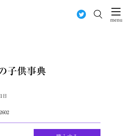
menu
クの子供事典
11日
2602