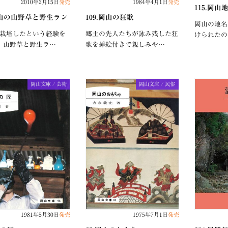
2010年2月15日
発売
1984年4月1日
発売
115.岡山
.岡山の山野草と野生ラン
109.岡山の狂歌
岡山の地名
を栽培したという経験を
郷土の先人たちが詠み残した狂
けられたの
、山野草と野生ラ…
歌を挿絵付きで親しみや…
岡山文庫 / 芸術
岡山文庫 / 民俗
1981年5月30日
発売
1975年7月1日
発売