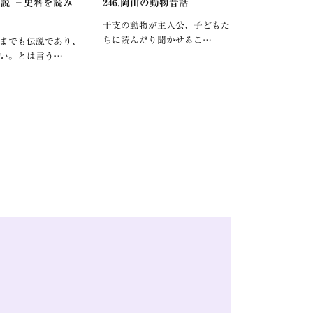
羅伝説 －史料を読み
246.岡山の動物昔話
干支の動物が主人公、子どもた
ちに読んだり聞かせるこ…
までも伝説であり、
い。とは言う…