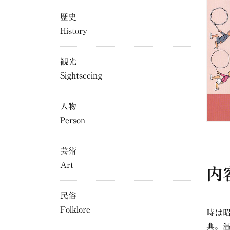
歴史
History
観光
Sightseeing
人物
Person
芸術
Art
内
民俗
Folklore
時は
典。