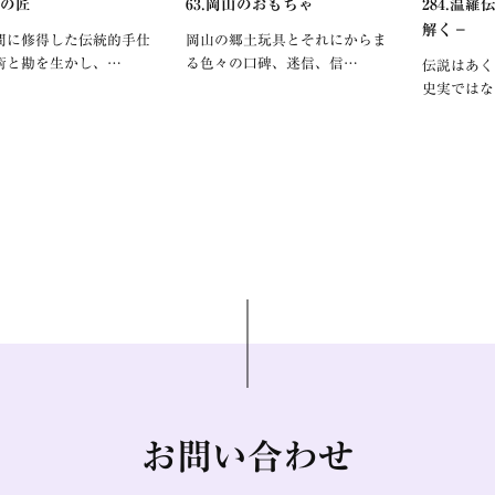
山の匠
63.岡山のおもちゃ
284.温
解く－
間に修得した伝統的手仕
岡山の郷土玩具とそれにからま
術と勘を生かし、…
る色々の口碑、迷信、信…
伝説はあく
史実ではな
お問い合わせ