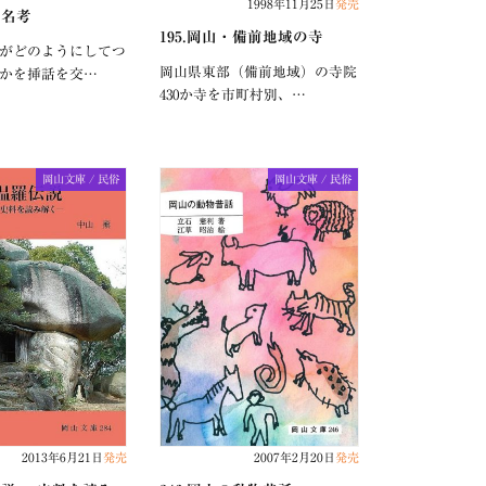
1998年11月25日
発売
地名考
195.岡山・備前地域の寺
がどのようにしてつ
岡山県東部（備前地域）の寺院
かを挿話を交…
430か寺を市町村別、…
岡山文庫 / 民俗
岡山文庫 / 民俗
2013年6月21日
発売
2007年2月20日
発売