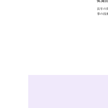
96.岡
長年の
事の技