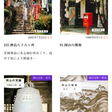
2005年7月23日
発売
1980年9月1日
発売
235.神島八十八ヶ所
91.岡山の郵便
笠岡神島にある88か所めぐり。島
が干拓により陸続き…
岡山文庫 / 歴史
岡山文庫 / 歴史