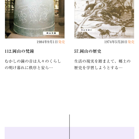
1984年9月1日
発売
1974年5月20日
発売
112.岡山の梵鐘
57.岡山の歴史
むかしの鐘の音は人々のくらし
生活の現実を踏まえて、郷土の
の明け暮れに秩序と安ら…
歴史を学習しようとする…