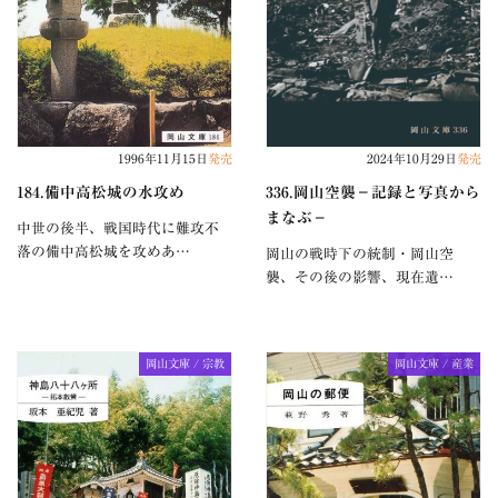
1996年11月15日
発売
2024年10月29日
発売
184.備中高松城の水攻め
336.岡山空襲−記録と写真から
まなぶ−
中世の後半、戦国時代に難攻不
落の備中高松城を攻めあ…
岡山の戦時下の統制・岡山空
襲、その後の影響、現在遺…
岡山文庫 / 宗教
岡山文庫 / 産業