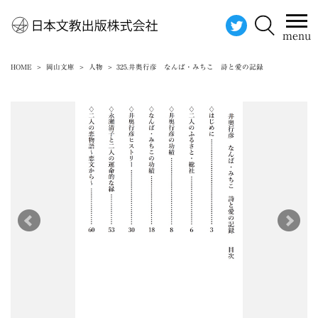
menu
HOME
岡山文庫
人物
325.井奥行彦 なんば・みちこ 詩と愛の記録