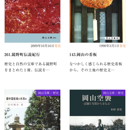
2009年10月16日
発売
1990年3月1日
発売
261.鏡野町伝説紀行
143.岡山の看板
歴史と自然の宝庫である鏡野町
なつかしく感じられる歴史看板
をまとめた１冊。伝説を…
から、その土地の歴史文…
岡山文庫 / 歴史
岡山文庫 / 歴史