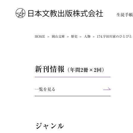
生徒手
HOME
岡山文庫
歴史
人物
174.宇田川家のひとびと
新刊情報
（年間2冊×2回）
一覧を見る
ジャンル