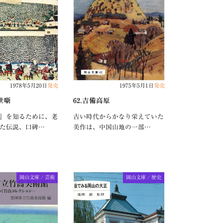
1978年5月20日
発売
1975年5月1日
発売
世噺
62.吉備高原
』を知るために、老
古い時代からかなり栄えていた
た伝説、口碑…
美作は、中国山地の一部…
岡山文庫 / 芸術
岡山文庫 / 歴史