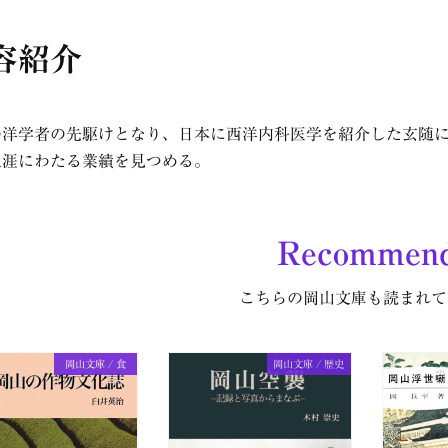
容紹介
の洋学者の先駆けとなり、日本に西洋内科医学を紹介した玄随
生涯にわたる業績を見つめる。
Recommen
こちらの岡山文庫も読まれて
岡山文庫 / 食
岡山文庫 / 歴史