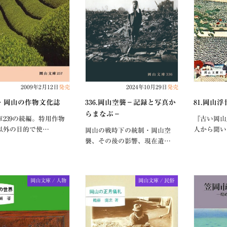
2009年2月12日
発売
2024年10月29日
発売
.続・岡山の作物文化誌
336.岡山空襲−記録と写真か
81.岡山浮
らまなぶ−
庫239の続編。特用作物
『古い岡山
以外の目的で使…
人から聞い
岡山の戦時下の統制・岡山空
襲、その後の影響、現在遺…
岡山文庫 / 人物
岡山文庫 / 民俗