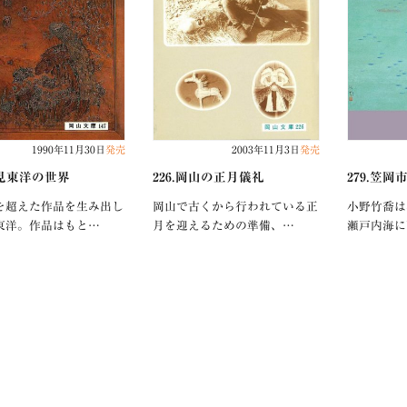
1990年11月30日
発売
2003年11月3日
発売
逸見東洋の世界
226.岡山の正月儀礼
279.笠
を超えた作品を生み出し
岡山で古くから行われている正
小野竹喬は
東洋。作品はもと…
月を迎えるための準備、…
瀬戸内海に