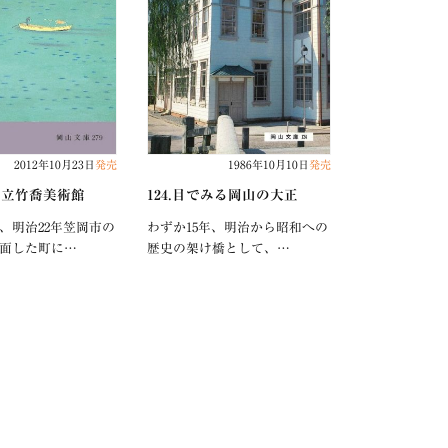
2012年10月23日
発売
1986年10月10日
発売
岡市立竹喬美術館
124.目でみる岡山の大正
、明治22年笠岡市の
わずか15年、明治から昭和への
面した町に…
歴史の架け橋として、…