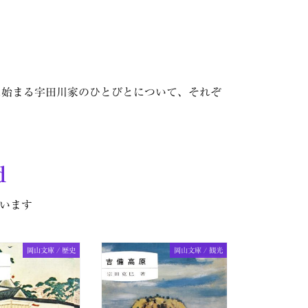
に始まる宇田川家のひとびとについて、それぞ
d
います
岡山文庫 / 歴史
岡山文庫 / 観光