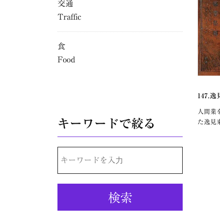
交通
Traffic
食
Food
147.
人間業
キーワードで絞る
た逸見
検
索: