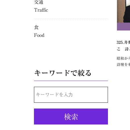
交通
Traffic
食
Food
325
こ 詩
昭和か
詩壇を
キーワードで絞る
検
索: