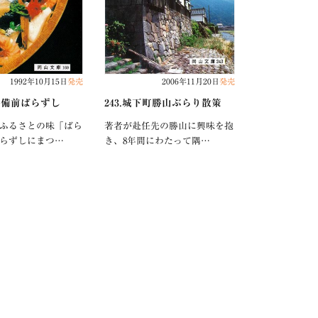
1992年10月15日
発売
2006年11月20日
発売
山の備前ばらずし
243.城下町勝山ぶらり散策
ふるさとの味「ばら
著者が赴任先の勝山に興味を抱
らずしにまつ…
き、8年間にわたって隅…