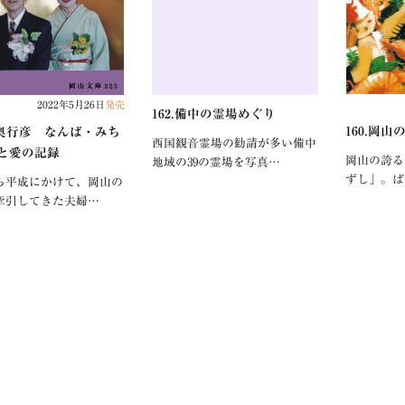
2022年5月26日
発売
162.備中の霊場めぐり
160.岡
.井奥行彦 なんば・みち
西国観音霊場の勧請が多い備中
と愛の記録
岡山の誇る
地域の39の霊場を写真…
ずし」。ば
ら平成にかけて、岡山の
牽引してきた夫婦…