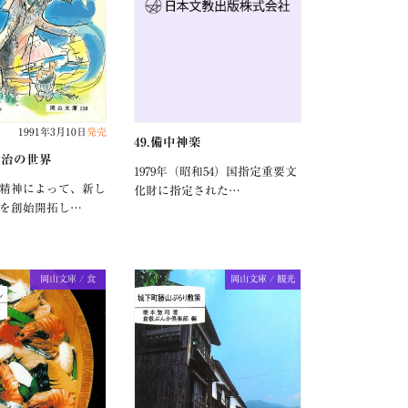
1991年3月10日
発売
49.備中神楽
田譲治の世界
1979年（昭和54）国指定重要文
精神によって、新し
化財に指定された…
を創始開拓し…
岡山文庫 / 食
岡山文庫 / 観光