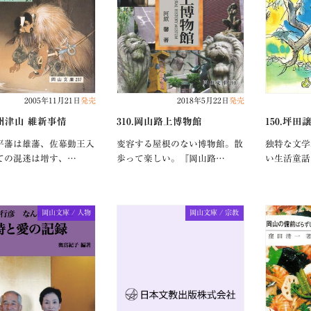
2005年11月21日
発売
2018年5月22日
発売
作州津山 維新事情
310.岡山路上博物館
150.坪
平藩は雄藩、佐幕勤王入
変容する屋根のない博物館。散
独特な文学
ての混迷は増す、…
歩って楽しい。『岡山路…
い生活童話
岡山文庫 / 人物
岡山文庫 / 宗教