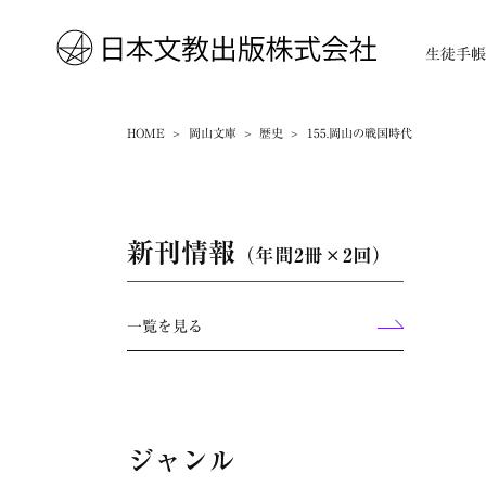
生徒手
HOME
岡山文庫
歴史
155.岡山の戦国時代
新刊情報
（年間2冊×2回）
一覧を見る
ジャンル