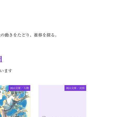
氏の動きをたどり、推移を探る。
d
います
岡山文庫 / 人物
岡山文庫 / 民俗