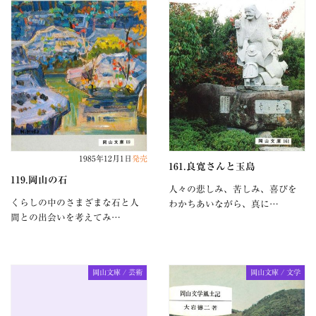
1985年12月1日
発売
161.良寛さんと玉島
119.岡山の石
人々の悲しみ、苦しみ、喜びを
くらしの中のさまざまな石と人
わかちあいながら、真に…
間との出会いを考えてみ…
岡山文庫 / 芸術
岡山文庫 / 文学