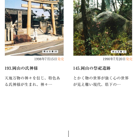
1998年7月15日
発売
1990年7月20日
発売
193.岡山の氏神様
145.岡山の祭祀遺跡
天地万物の神々を信じ、特色あ
とかく物の世界が強く心の世界
る氏神様が生まれ、神々…
が見え難い現代、県下の…