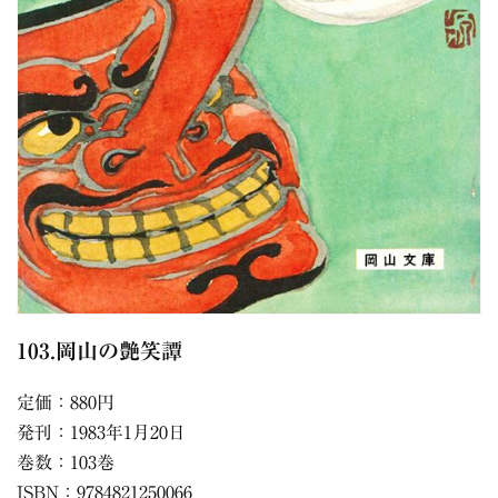
103.岡山の艶笑譚
定価：880円
発刊：1983年1月20日
巻数：103巻
ISBN：9784821250066