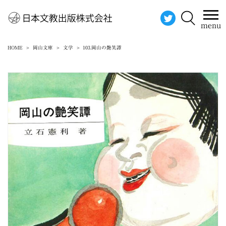
menu
HOME
岡山文庫
文学
103.岡山の艶笑譚