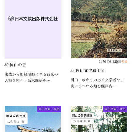
1970年9月20日
発売
80.岡山の書
33.岡山文学風土記
法然から加賀尾師に至る百家の
岡山にゆかりのある文学者や古
人物を紹介。師承関係を…
典にまつわる地を瀬戸内…
岡山文庫 / 民俗
岡山文庫 / 歴史