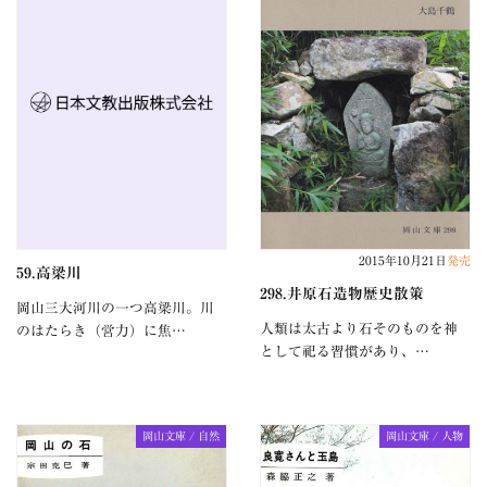
2015年10月21日
発売
59.高梁川
298.井原石造物歴史散策
岡山三大河川の一つ高梁川。川
人類は太古より石そのものを神
のはたらき（営力）に焦…
として祀る習慣があり、…
岡山文庫 / 自然
岡山文庫 / 人物