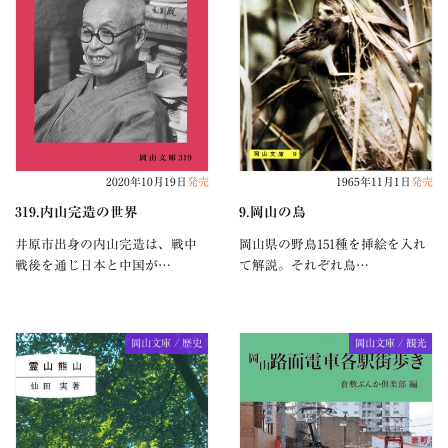
2020年10月19日
発売
1965年11月1日
発売
319.内山完造の世界
9.岡山の鳥
井原市出身の内山完造は、戦中
岡山県の野鳥151種を挿絵を入れ
戦後を通じ日本と中国が…
て解説。それぞれ鳥…
岡山文庫 / 歴史
岡山文庫 / 観光