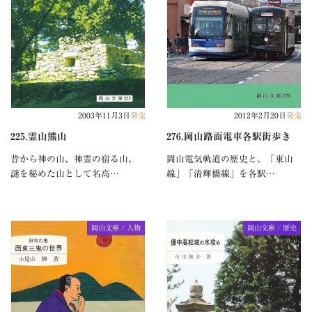
2003年11月3日
発売
2012年2月20日
発売
225.霊山熊山
276.岡山路面電車各駅街歩き
昔から神の山、神霊の宿る山、
岡山電気軌道の歴史と、「東山
謎を秘めた山として名高…
線」「清輝橋線」を各駅…
岡山文庫 / 人物
岡山文庫 / 歴史