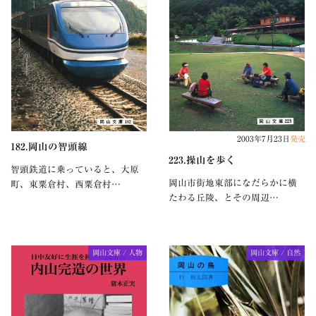
2003年7月23日
発売
182.岡山の智頭線
223.操山を歩く
智頭鉄道に乗っていると、大原
岡山市街地東部になだらかに横
町、東粟倉村、西粟倉村…
たわる丘陵、とその周辺…
岡山文庫 / 人物
岡山文庫 / 自然