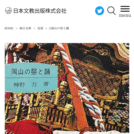
menu
HOME
岡山文庫
民俗
2.岡山の祭と踊