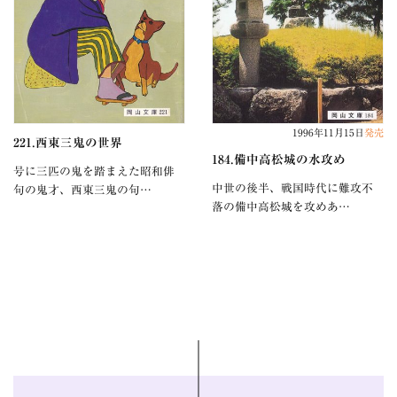
1996年11月15日
発売
221.西東三鬼の世界
184.備中高松城の水攻め
号に三匹の鬼を踏まえた昭和俳
中世の後半、戦国時代に難攻不
句の鬼才、西東三鬼の句…
落の備中高松城を攻めあ…